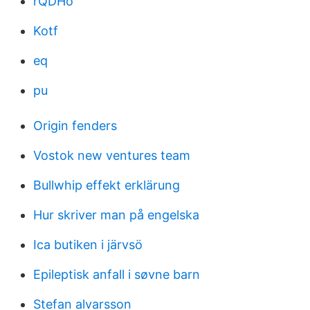
rQDHo
Kotf
eq
pu
Origin fenders
Vostok new ventures team
Bullwhip effekt erklärung
Hur skriver man på engelska
Ica butiken i järvsö
Epileptisk anfall i søvne barn
Stefan alvarsson